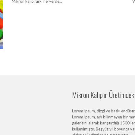
Mikron kalıp farkı heryerde...
W
Mikron Kalıp'ın Üretimdeki 
Lorem Ipsum, dizgi ve baskı endüstris
Lorem Ipsum, adı bilinmeyen bir mat
galerisini alarak karıştırdığı 1500'l
kullanılmıştır. Beşyüz yıl boyunca 
elektronik dizgiye de sıçramıştır.