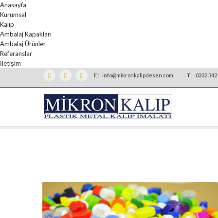
Anasayfa
Kurumsal
Kalıp
Ambalaj Kapakları
Ambalaj Ürünler
Referanslar
İletişim
E :
info@mikronkalipdesen.com
T :
0332 342 