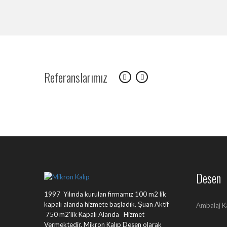
Referanslarımız
Desen
1997 Yılında kurulan firmamız 100 m2 lik
kapalı alanda hizmete başladık. Şuan Aktif
Ambalaj K
750 m2'lik Kapalı Alanda Hizmet
Vermektedir. Mikron Kalıp Desen olarak