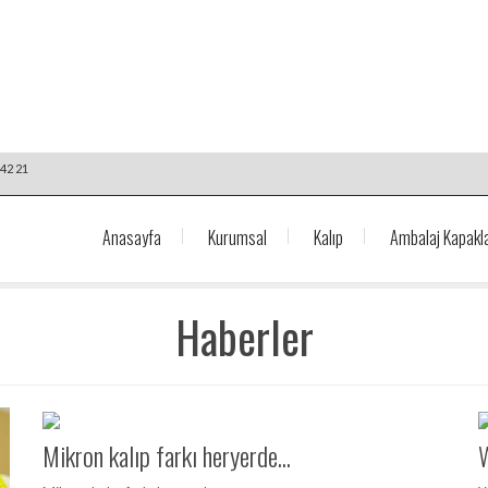
42 21
Anasayfa
Kurumsal
Kalıp
Ambalaj Kapakla
Haberler
Mikron kalıp farkı heryerde...
W