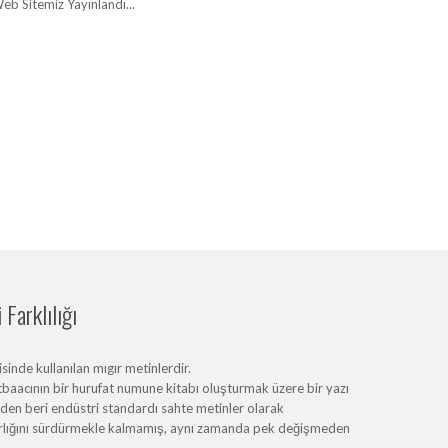
eb Sitemiz Yayınlandı...
Farklılığı
inde kullanılan mıgır metinlerdir.
baacının bir hurufat numune kitabı oluşturmak üzere bir yazı
erden beri endüstri standardı sahte metinler olarak
varlığını sürdürmekle kalmamış, aynı zamanda pek değişmeden