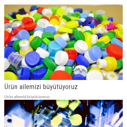
Ürün ailemizi büyütüyoruz
Ürün ailemizi büyütüyoruz