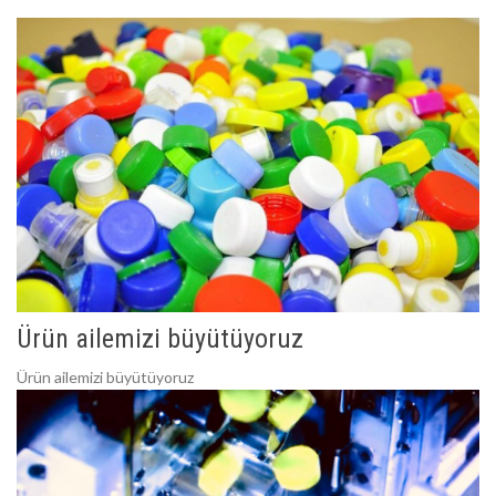
Ürün ailemizi büyütüyoruz
Ürün ailemizi büyütüyoruz