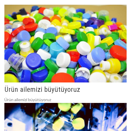
Ürün ailemizi büyütüyoruz
Ürün ailemizi büyütüyoruz