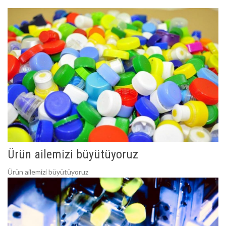
Ürün ailemizi büyütüyoruz
Ürün ailemizi büyütüyoruz