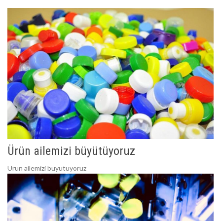
Ürün ailemizi büyütüyoruz
Ürün ailemizi büyütüyoruz