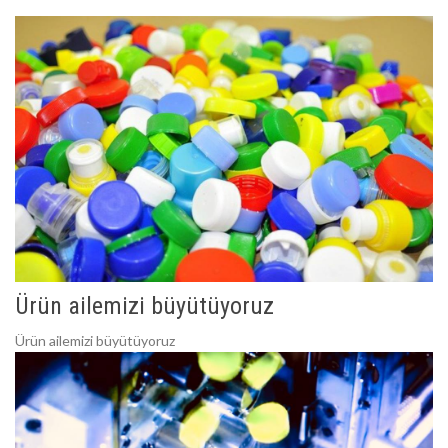
Ürün ailemizi büyütüyoruz
Ürün ailemizi büyütüyoruz