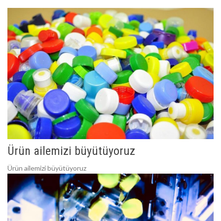
Ürün ailemizi büyütüyoruz
Ürün ailemizi büyütüyoruz