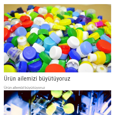
Ürün ailemizi büyütüyoruz
Ürün ailemizi büyütüyoruz