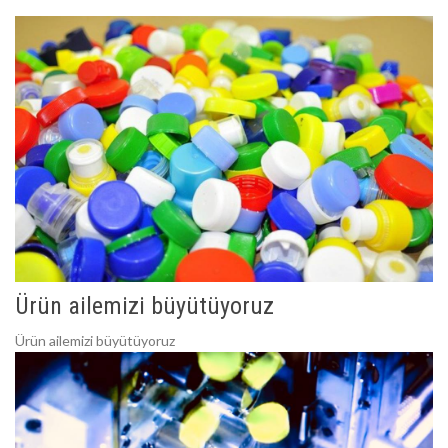
Ürün ailemizi büyütüyoruz
Ürün ailemizi büyütüyoruz