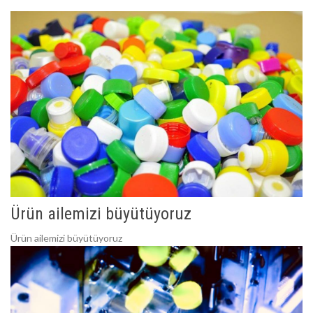
Ürün ailemizi büyütüyoruz
Ürün ailemizi büyütüyoruz