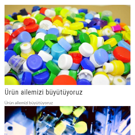
Ürün ailemizi büyütüyoruz
Ürün ailemizi büyütüyoruz