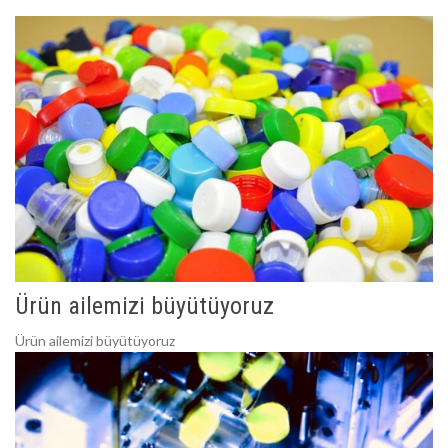
Ürün ailemizi büyütüyoruz
Ürün ailemizi büyütüyoruz