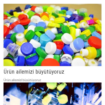
Ürün ailemizi büyütüyoruz
Ürün ailemizi büyütüyoruz