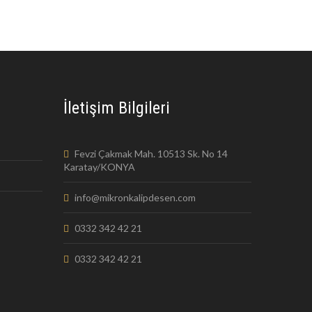
İletişim Bilgileri
Fevzi Çakmak Mah. 10513 Sk. No 14
Karatay/KONYA
info@mikronkalipdesen.com
0332 342 42 21
0332 342 42 21