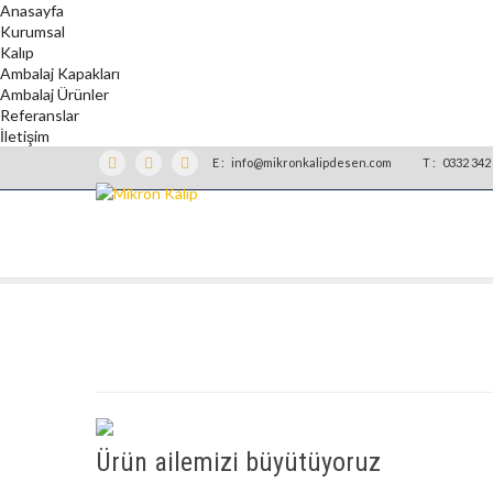
Anasayfa
Kurumsal
Kalıp
Ambalaj Kapakları
Ambalaj Ürünler
Referanslar
İletişim
E :
info@mikronkalipdesen.com
T :
0332 342 
Ürün ailemizi büyütüyoruz