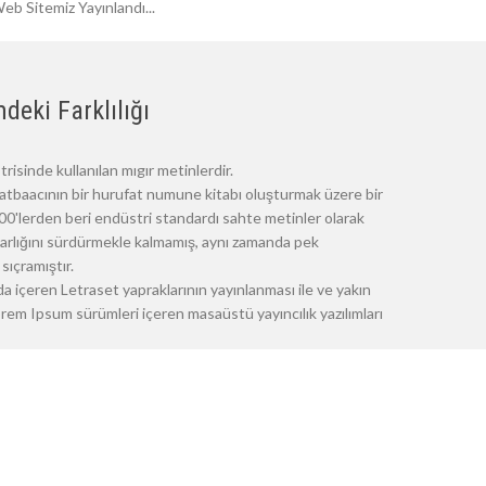
eb Sitemiz Yayınlandı...
deki Farklılığı
risinde kullanılan mıgır metinlerdir.
atbaacının bir hurufat numune kitabı oluşturmak üzere bir
 1500'lerden beri endüstri standardı sahte metinler olarak
 varlığını sürdürmekle kalmamış, aynı zamanda pek
sıçramıştır.
a içeren Letraset yapraklarının yayınlanması ile ve yakın
m Ipsum sürümleri içeren masaüstü yayıncılık yazılımları