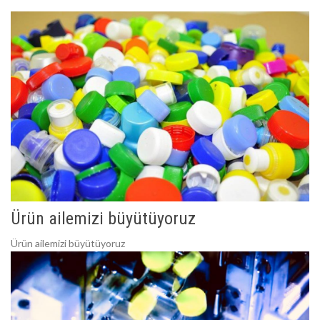
Ürün ailemizi büyütüyoruz
Ürün ailemizi büyütüyoruz