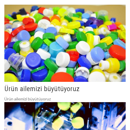
Ürün ailemizi büyütüyoruz
Ürün ailemizi büyütüyoruz