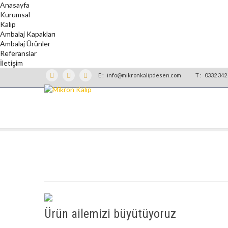
Anasayfa
Kurumsal
Kalıp
Ambalaj Kapakları
Ambalaj Ürünler
Referanslar
İletişim
E :
info@mikronkalipdesen.com
T :
0332 342 
Ürün ailemizi büyütüyoruz