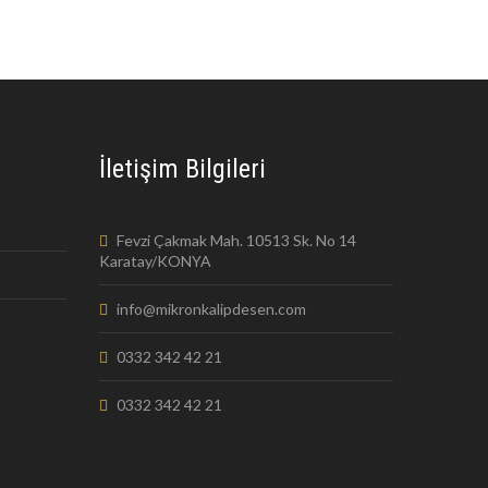
İletişim Bilgileri
Fevzi Çakmak Mah. 10513 Sk. No 14
Karatay/KONYA
info@mikronkalipdesen.com
0332 342 42 21
0332 342 42 21