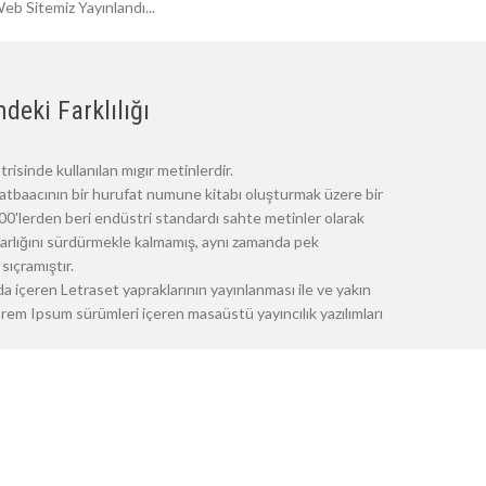
eb Sitemiz Yayınlandı...
deki Farklılığı
risinde kullanılan mıgır metinlerdir.
atbaacının bir hurufat numune kitabı oluşturmak üzere bir
 1500'lerden beri endüstri standardı sahte metinler olarak
 varlığını sürdürmekle kalmamış, aynı zamanda pek
sıçramıştır.
a içeren Letraset yapraklarının yayınlanması ile ve yakın
m Ipsum sürümleri içeren masaüstü yayıncılık yazılımları