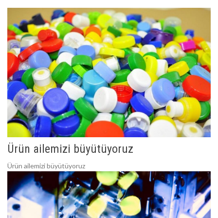
Ürün ailemizi büyütüyoruz
Ürün ailemizi büyütüyoruz