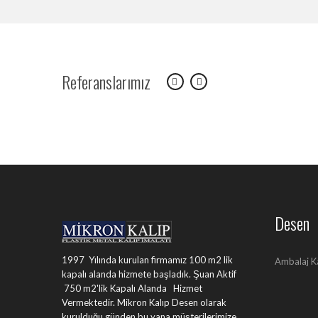
Referanslarımız
Desen
1997 Yılında kurulan firmamız 100 m2 lik
Ambalaj K
kapalı alanda hizmete başladık. Şuan Aktif
750 m2'lik Kapalı Alanda Hizmet
Vermektedir. Mikron Kalıp Desen olarak
kurulduğu günden bu yana müşterilerimize