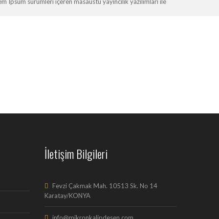
Ipsum sürümleri içeren masaüstü yayıncılık yazılımları ile
İletişim Bilgileri
Fevzi Çakmak Mah. 10513 Sk. No 14
Karatay/KONYA
info@mikronkalipdesen.com