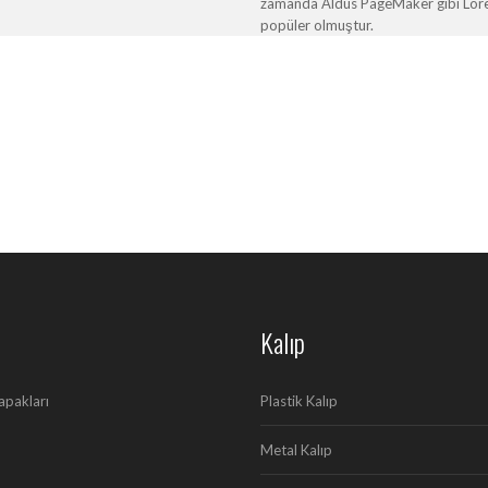
zamanda Aldus PageMaker gibi Lorem 
popüler olmuştur.
Kalıp
apakları
Plastik Kalıp
Metal Kalıp