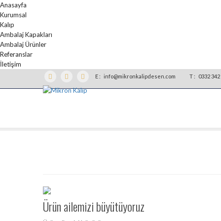
Anasayfa
Kurumsal
Kalıp
Ambalaj Kapakları
Ambalaj Ürünler
Referanslar
İletişim
E :
info@mikronkalipdesen.com
T :
0332 342 
Ürün ailemizi büyütüyoruz