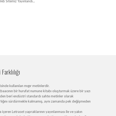
eb Sitemiz Yayınlandı...
Farklılığı
inde kullanılan mıgır metinlerdir.
baacının bir hurufat numune kitabı oluşturmak üzere bir yazı
erden beri endüstri standardı sahte metinler olarak
varlığını sürdürmekle kalmamış, aynı zamanda pek değişmeden
içeren Letraset yapraklarının yayınlanması ile ve yakın