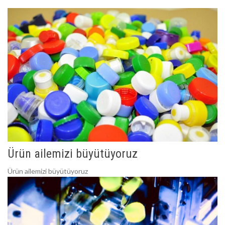
Ürün ailemizi büyütüyoruz
Ürün ailemizi büyütüyoruz