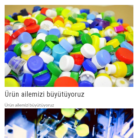
Ürün ailemizi büyütüyoruz
Ürün ailemizi büyütüyoruz