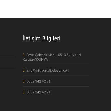
İletişim Bilgileri
Fevzi Çakmak Mah. 10513 Sk. No 14
Karatay/KONYA
info@mikronkalipdesen.com
0332 342 42 21
0332 342 42 21