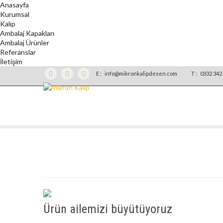
Anasayfa
Kurumsal
Kalıp
Ambalaj Kapakları
Ambalaj Ürünler
Referanslar
İletişim
E :
info@mikronkalipdesen.com
T :
0332 342 
Ürün ailemizi büyütüyoruz