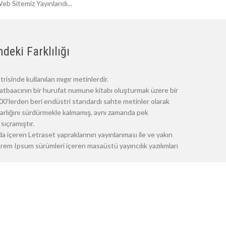
eb Sitemiz Yayınlandı...
deki Farklılığı
risinde kullanılan mıgır metinlerdir.
atbaacının bir hurufat numune kitabı oluşturmak üzere bir
 1500'lerden beri endüstri standardı sahte metinler olarak
 varlığını sürdürmekle kalmamış, aynı zamanda pek
sıçramıştır.
a içeren Letraset yapraklarının yayınlanması ile ve yakın
m Ipsum sürümleri içeren masaüstü yayıncılık yazılımları