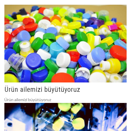
Ürün ailemizi büyütüyoruz
Ürün ailemizi büyütüyoruz