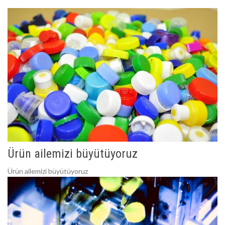
Ürün ailemizi büyütüyoruz
Ürün ailemizi büyütüyoruz