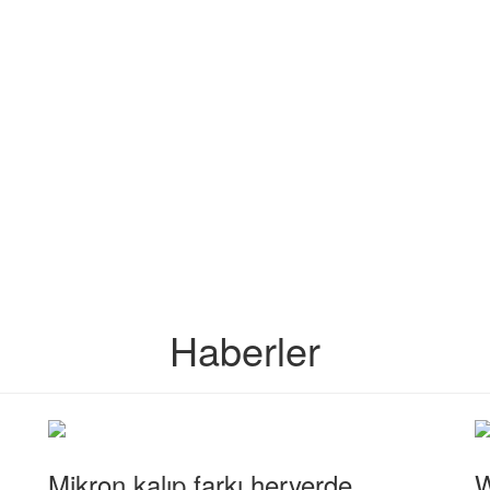
Haberler
Mikron kalıp farkı heryerde...
W