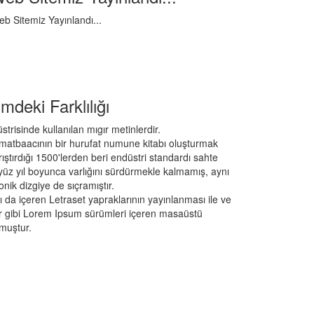
b Sitemiz Yayınlandı...
mdeki Farklılığı
trisinde kullanılan mıgır metinlerdir.
matbaacının bir hurufat numune kitabı oluşturmak
arıştırdığı 1500'lerden beri endüstri standardı sahte
eşyüz yıl boyunca varlığını sürdürmekle kalmamış, aynı
k dizgiye de sıçramıştır.
 da içeren Letraset yapraklarının yayınlanması ile ve
gibi Lorem Ipsum sürümleri içeren masaüstü
lmuştur.