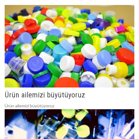
Ürün ailemizi büyütüyoruz
Ürün ailemizi büyütüyoruz