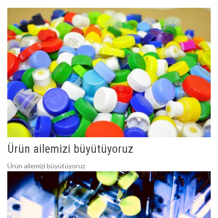
Ürün ailemizi büyütüyoruz
Ürün ailemizi büyütüyoruz