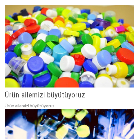
Ürün ailemizi büyütüyoruz
Ürün ailemizi büyütüyoruz