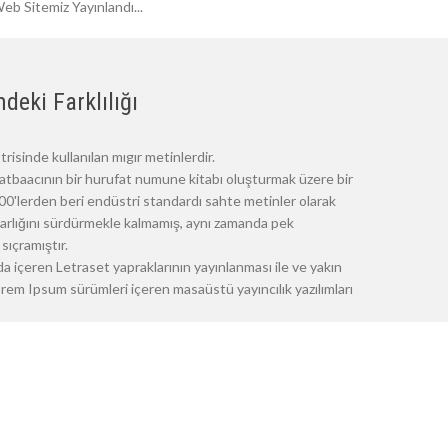
eb Sitemiz Yayınlandı...
deki Farklılığı
risinde kullanılan mıgır metinlerdir.
atbaacının bir hurufat numune kitabı oluşturmak üzere bir
 1500'lerden beri endüstri standardı sahte metinler olarak
 varlığını sürdürmekle kalmamış, aynı zamanda pek
sıçramıştır.
a içeren Letraset yapraklarının yayınlanması ile ve yakın
m Ipsum sürümleri içeren masaüstü yayıncılık yazılımları