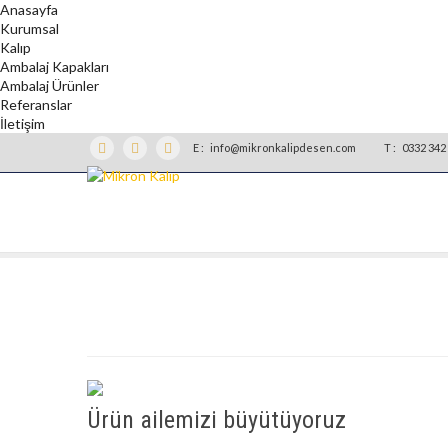
Anasayfa
Kurumsal
Kalıp
Ambalaj Kapakları
Ambalaj Ürünler
Referanslar
İletişim
E :
info@mikronkalipdesen.com
T :
0332 342 
Ürün ailemizi büyütüyoruz