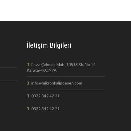
İletişim Bilgileri
Fevzi Çakmak Mah. 10513 Sk. No 14
Karatay/KONYA
info@mikronkalipdesen.com
0332 342 42 21
0332 342 42 21