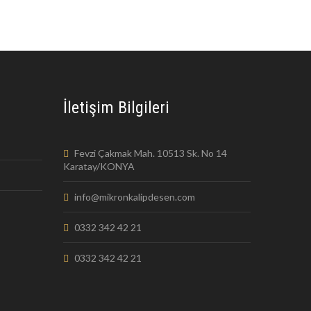
İletişim Bilgileri
Fevzi Çakmak Mah. 10513 Sk. No 14
Karatay/KONYA
info@mikronkalipdesen.com
0332 342 42 21
0332 342 42 21