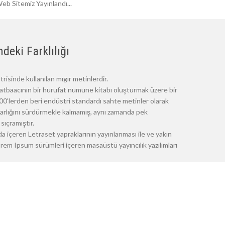
eb Sitemiz Yayınlandı...
deki Farklılığı
risinde kullanılan mıgır metinlerdir.
atbaacının bir hurufat numune kitabı oluşturmak üzere bir
 1500'lerden beri endüstri standardı sahte metinler olarak
 varlığını sürdürmekle kalmamış, aynı zamanda pek
sıçramıştır.
a içeren Letraset yapraklarının yayınlanması ile ve yakın
m Ipsum sürümleri içeren masaüstü yayıncılık yazılımları