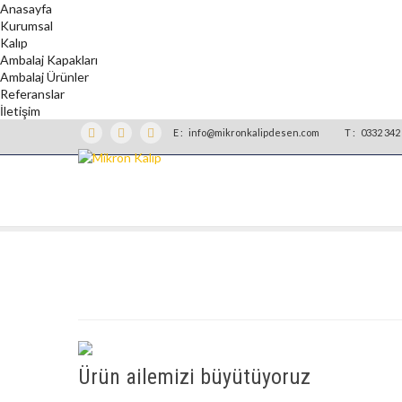
Anasayfa
Kurumsal
Kalıp
Ambalaj Kapakları
Ambalaj Ürünler
Referanslar
İletişim
E :
info@mikronkalipdesen.com
T :
0332 342 
Ürün ailemizi büyütüyoruz