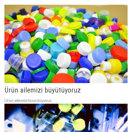
Ürün ailemizi büyütüyoruz
Ürün ailemizi büyütüyoruz