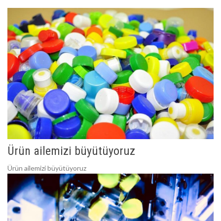
Ürün ailemizi büyütüyoruz
Ürün ailemizi büyütüyoruz