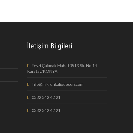
İletişim Bilgileri
Fevzi Çakmak Mah. 10513 Sk. No 14
Karatay/KONYA
info@mikronkalipdesen.com
0332 342 42 21
0332 342 42 21