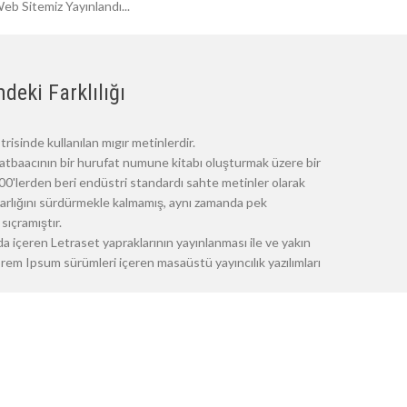
eb Sitemiz Yayınlandı...
deki Farklılığı
risinde kullanılan mıgır metinlerdir.
atbaacının bir hurufat numune kitabı oluşturmak üzere bir
 1500'lerden beri endüstri standardı sahte metinler olarak
 varlığını sürdürmekle kalmamış, aynı zamanda pek
sıçramıştır.
a içeren Letraset yapraklarının yayınlanması ile ve yakın
m Ipsum sürümleri içeren masaüstü yayıncılık yazılımları