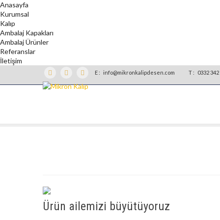
Anasayfa
Kurumsal
Kalıp
Ambalaj Kapakları
Ambalaj Ürünler
Referanslar
İletişim
E :
info@mikronkalipdesen.com
T :
0332 342 
Ürün ailemizi büyütüyoruz