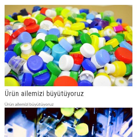
Ürün ailemizi büyütüyoruz
Ürün ailemizi büyütüyoruz