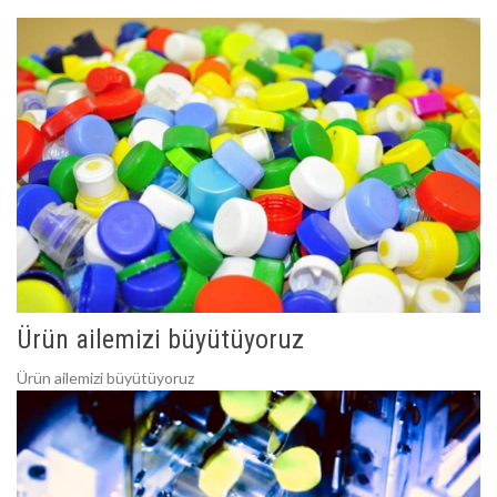
Ürün ailemizi büyütüyoruz
Ürün ailemizi büyütüyoruz