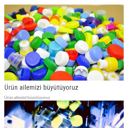
Ürün ailemizi büyütüyoruz
Ürün ailemizi büyütüyoruz