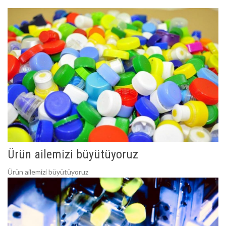
Ürün ailemizi büyütüyoruz
Ürün ailemizi büyütüyoruz