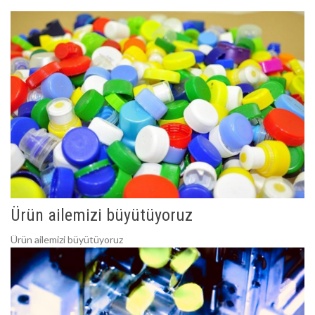
Ürün ailemizi büyütüyoruz
Ürün ailemizi büyütüyoruz