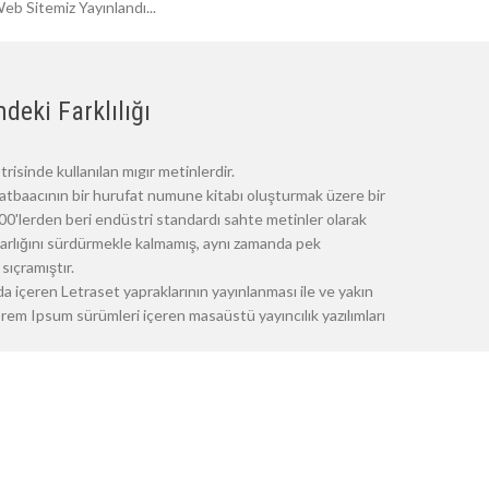
eb Sitemiz Yayınlandı...
deki Farklılığı
risinde kullanılan mıgır metinlerdir.
atbaacının bir hurufat numune kitabı oluşturmak üzere bir
 1500'lerden beri endüstri standardı sahte metinler olarak
 varlığını sürdürmekle kalmamış, aynı zamanda pek
sıçramıştır.
a içeren Letraset yapraklarının yayınlanması ile ve yakın
m Ipsum sürümleri içeren masaüstü yayıncılık yazılımları