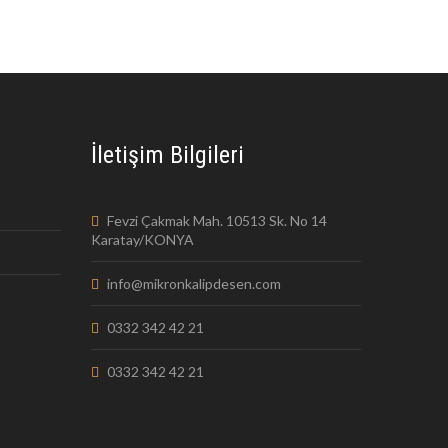
İletişim Bilgileri
Fevzi Çakmak Mah. 10513 Sk. No 14
Karatay/KONYA
info@mikronkalipdesen.com
0332 342 42 21
0332 342 42 21