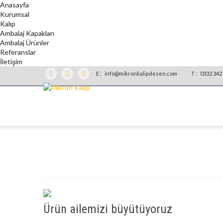
Anasayfa
Kurumsal
Kalıp
Ambalaj Kapakları
Ambalaj Ürünler
Referanslar
İletişim
E :
info@mikronkalipdesen.com
T :
0332 342 
Ürün ailemizi büyütüyoruz