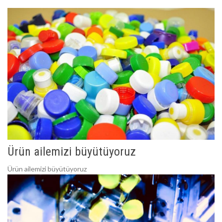
Ürün ailemizi büyütüyoruz
Ürün ailemizi büyütüyoruz