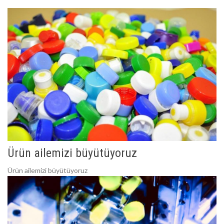
Ürün ailemizi büyütüyoruz
Ürün ailemizi büyütüyoruz