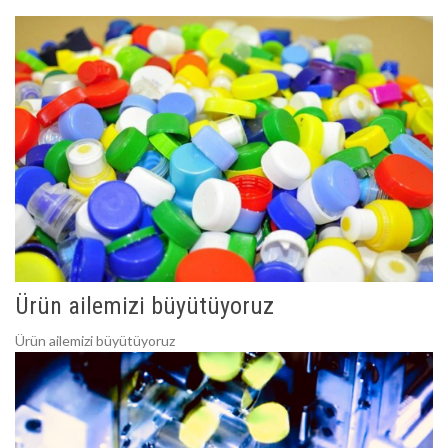
Ürün ailemizi büyütüyoruz
Ürün ailemizi büyütüyoruz