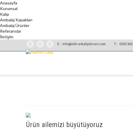
Anasayfa
Kurumsal
Kalıp
Ambalaj Kapakları
Ambalaj Ürünler
Referanslar
İletişim
E :
info@mikronkalipdesen.com
T :
0332 342 
Ürün ailemizi büyütüyoruz