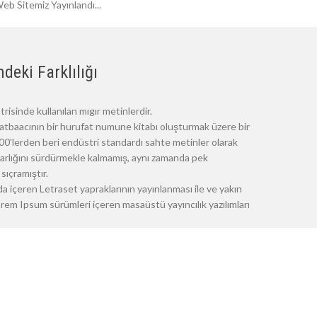
eb Sitemiz Yayınlandı...
deki Farklılığı
risinde kullanılan mıgır metinlerdir.
atbaacının bir hurufat numune kitabı oluşturmak üzere bir
 1500'lerden beri endüstri standardı sahte metinler olarak
 varlığını sürdürmekle kalmamış, aynı zamanda pek
sıçramıştır.
a içeren Letraset yapraklarının yayınlanması ile ve yakın
m Ipsum sürümleri içeren masaüstü yayıncılık yazılımları