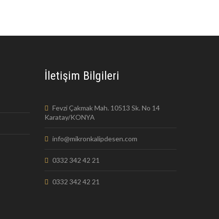
İletişim Bilgileri
Fevzi Çakmak Mah. 10513 Sk. No 14
Karatay/KONYA
info@mikronkalipdesen.com
0332 342 42 21
0332 342 42 21