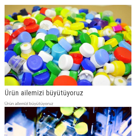
Ürün ailemizi büyütüyoruz
Ürün ailemizi büyütüyoruz