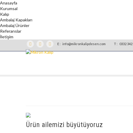
Anasayfa
Kurumsal
Kalıp
Ambalaj Kapakları
Ambalaj Ürünler
Referanslar
İletişim
E :
info@mikronkalipdesen.com
T :
0332 342 
Ürün ailemizi büyütüyoruz