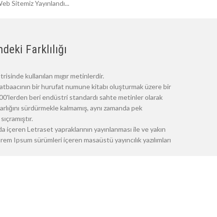
eb Sitemiz Yayınlandı...
deki Farklılığı
risinde kullanılan mıgır metinlerdir.
atbaacının bir hurufat numune kitabı oluşturmak üzere bir
 1500'lerden beri endüstri standardı sahte metinler olarak
 varlığını sürdürmekle kalmamış, aynı zamanda pek
sıçramıştır.
a içeren Letraset yapraklarının yayınlanması ile ve yakın
m Ipsum sürümleri içeren masaüstü yayıncılık yazılımları