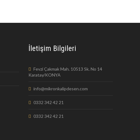
İletişim Bilgileri
Fevzi Çakmak Mah. 10513 Sk. No 14
Karatay/KONYA
info@mikronkalipdesen.com
0332 342 42 21
0332 342 42 21