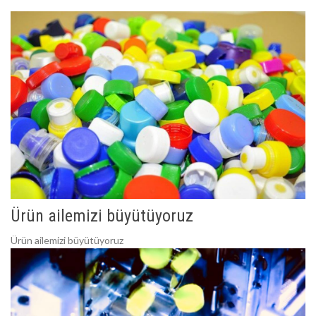
Ürün ailemizi büyütüyoruz
Ürün ailemizi büyütüyoruz