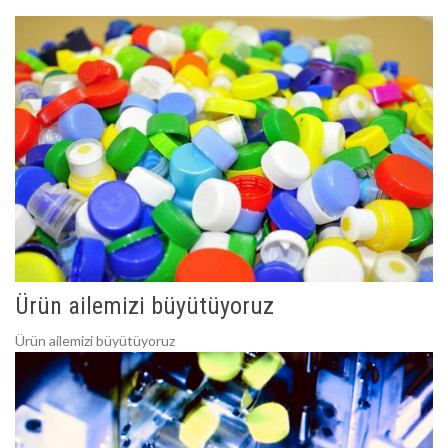
Ürün ailemizi büyütüyoruz
Ürün ailemizi büyütüyoruz