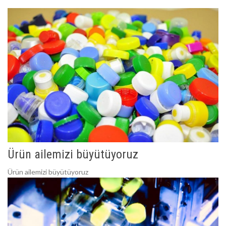
Ürün ailemizi büyütüyoruz
Ürün ailemizi büyütüyoruz