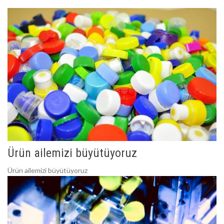
Ürün ailemizi büyütüyoruz
Ürün ailemizi büyütüyoruz